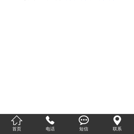
联系我们




首页
电话
短信
联系