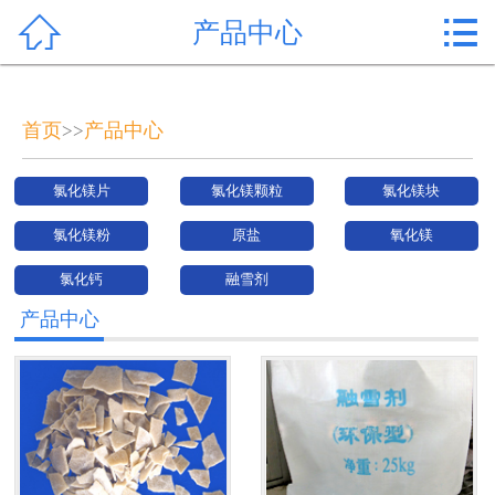


产品中心
首页

产品中心
首页
产品中心
>>
新闻中心
氯化镁片
氯化镁颗粒
氯化镁块
公司形象
氯化镁粉
原盐
氧化镁
公司简介
氯化钙
融雪剂
氯化镁价格
产品中心
作用用途
行业动态
常见问题