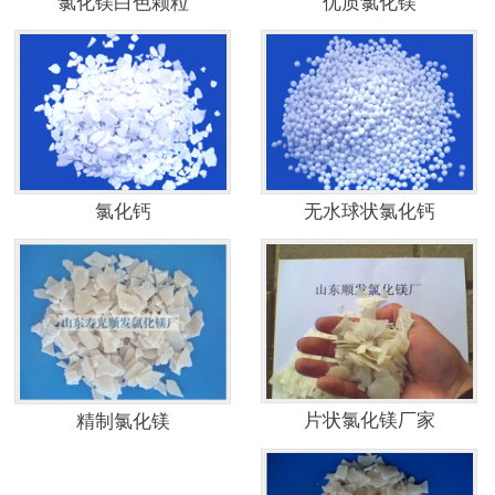
氯化镁白色颗粒
优质氯化镁
氯化钙
无水球状氯化钙
片状氯化镁厂家
精制氯化镁