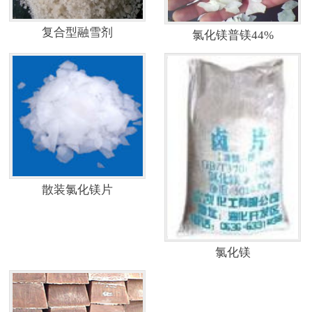
复合型融雪剂
氯化镁普镁44%
散装氯化镁片
氯化镁