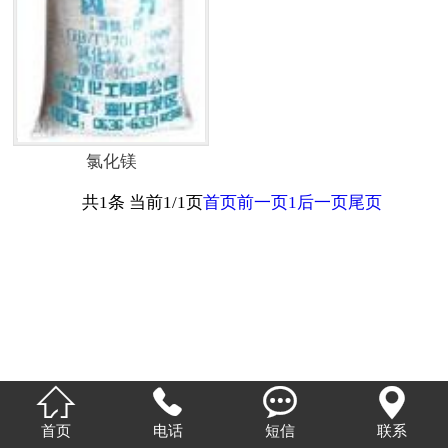
联系我们
氯化镁
共1条 当前1/1页
首页
前一页
1
后一页
尾页




首页
电话
短信
联系