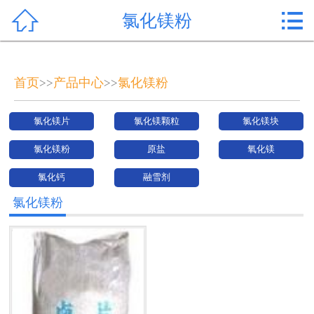


氯化镁粉
首页

产品中心
首页
产品中心
氯化镁粉
>>
>>
新闻中心
氯化镁片
氯化镁颗粒
氯化镁块
公司形象
氯化镁粉
原盐
氧化镁
公司简介
氯化钙
融雪剂
氯化镁价格
氯化镁粉
作用用途
行业动态
常见问题