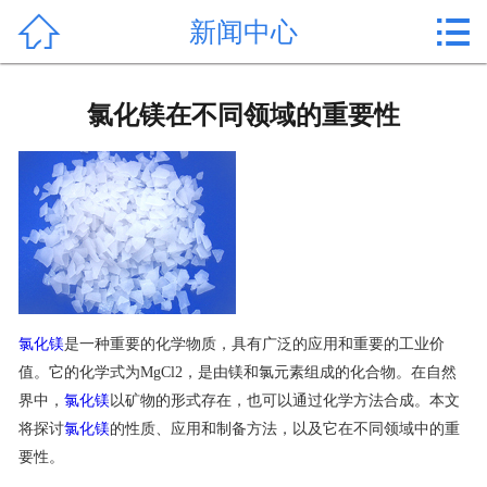


新闻中心
首页

产品中心
氯化镁在不同领域的重要性
新闻中心
公司形象
公司简介
氯化镁价格
氯化镁
是一种重要的化学物质，具有广泛的应用和重要的工业价
作用用途
值。它的化学式为MgCl2，是由镁和氯元素组成的化合物。在自然
界中，
氯化镁
以矿物的形式存在，也可以通过化学方法合成。本文
行业动态
将探讨
氯化镁
的性质、应用和制备方法，以及它在不同领域中的重
要性。
常见问题