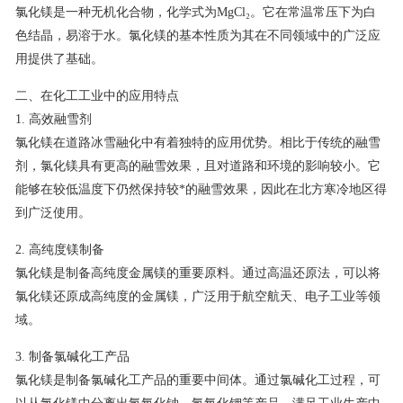
氯化镁是一种无机化合物，化学式为MgCl₂。它在常温常压下为白
联系我们
色结晶，易溶于水。氯化镁的基本性质为其在不同领域中的广泛应
用提供了基础。
二、在化工工业中的应用特点
1. 高效融雪剂
氯化镁在道路冰雪融化中有着独特的应用优势。相比于传统的融雪
剂，氯化镁具有更高的融雪效果，且对道路和环境的影响较小。它
能够在较低温度下仍然保持较*的融雪效果，因此在北方寒冷地区得
到广泛使用。
2. 高纯度镁制备
氯化镁是制备高纯度金属镁的重要原料。通过高温还原法，可以将
氯化镁还原成高纯度的金属镁，广泛用于航空航天、电子工业等领
域。
3. 制备氯碱化工产品
氯化镁是制备氯碱化工产品的重要中间体。通过氯碱化工过程，可