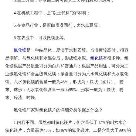
3.施工方面，冬季施工时可做人工大理石板和防冻液；
联系我们
4.在机械工程中，是“以土代料”的*材料；
5.在食品行业，是蛋白质凝固剂，卤水点豆腐；
6.在农业中，可以做镁肥等。
氯化镁
是一种结晶体，易溶于水和乙醇。当湿度较高时，很容
易潮解。与氧化镁和水混合后，形成镁水泥。
氯化镁
有很多种。氯
化镁根据产品质量可分为白片和普通片；根据产品用途，可分为工
业级氯化镁和食品级氯化镁；按含量可分为六水氯化镁和无水氯化
镁。六水氯化镁的含量一般为46%，形状为：块状（卤片）、粉
末、球形；无水氯化镁含量一般为99%，形状一般为：块状、粉
末、碎渣、吨块。
氯化镁厂家对氯化镁片的详细分类依据是什么？
1.内容不同。虽然都叫氯化镁片，但含量低于47%的叫六水合
氯化镁片，含量高达43%，如46%的氯化镁片。二是含量大于99%的