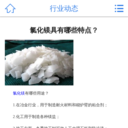


行业动态
首页

产品中心
氯化镁具有哪些特点？
新闻中心
公司形象
公司简介
氯化镁价格
氯化镁
有哪些用途？
作用用途
1.在冶金行业，用于制造耐火材料和砌炉臂的粘合剂；
行业动态
2.化工用于制造各种镁盐；
常见问题