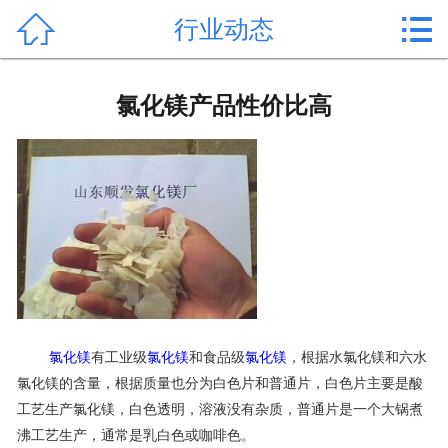


行业动态
首页

产品中心
氯化镁产品性价比高
新闻中心
公司形象
公司简介
氯化镁价格
作用用途
氯化镁
有工业级
氯化镁
和食品级
氯化镁
，根据水氯化镁和六水
行业动态
氯化镁的含量，根据质量也分为白色片和普通片，白色片主要是酸
工艺生产氯化镁，白色透明，溶液没有杂质，普通片是一个大锅煮
常见问题
沸工艺生产，通常是乳白色或咖啡色。