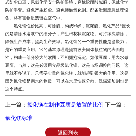
式防尘口罩，佩戴化学安全防护眼镜，穿橡胶耐酸碱服，佩戴化学
防护手套。避免产生粉尘。避免接触氧化剂。配备泄漏应急处理设
备。将有害物质残留在空气中。
氯化镁性价比高，可除硫，构成MgS，沉淀硫。氯化产品*擅长
的是清除水溶液中的细分子，产生棉花状沉淀物。可持续流清除，
降低生产成本，提高生产效率。氯化镁的一个重要性能是凝聚力，
是它的重要应用。它的基本原理是提前改变固体颗粒物的表面电
性，构成一部分较大的絮团，互相拥抱沉淀。如做豆腐，用卤水做
豆腐。当然，这是必须用食品级氯化镁。这是市场调控的问题，这
里就不多说了。只需要少量的氯化镁，就能起到很大的作用。这是
因为氯化镁是亲水的物质，可以在水里快速分散。洗煤添加剂也是
这个特点。
上一篇：
氯化镁在制作豆腐是放置的比例
下一篇：
氯化镁标准
返回列表