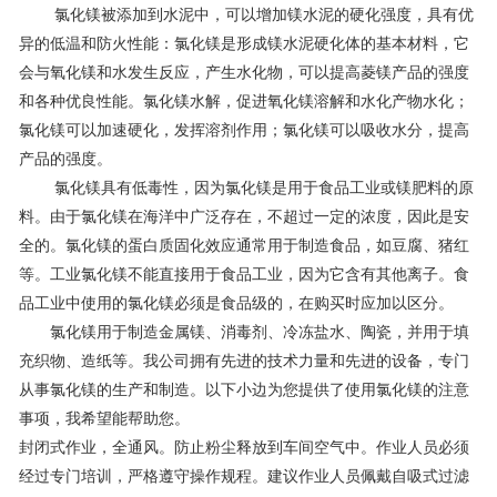
氯化镁被添加到水泥中，可以增加镁水泥的硬化强度，具有优
联系我们
异的低温和防火性能：氯化镁是形成镁水泥硬化体的基本材料，它
会与氧化镁和水发生反应，产生水化物，可以提高菱镁产品的强度
和各种优良性能。氯化镁水解，促进氧化镁溶解和水化产物水化；
氯化镁可以加速硬化，发挥溶剂作用；氯化镁可以吸收水分，提高
产品的强度。
氯化镁具有低毒性，因为氯化镁是用于食品工业或镁肥料的原
料。由于氯化镁在海洋中广泛存在，不超过一定的浓度，因此是安
全的。氯化镁的蛋白质固化效应通常用于制造食品，如豆腐、猪红
等。工业氯化镁不能直接用于食品工业，因为它含有其他离子。食
品工业中使用的氯化镁必须是食品级的，在购买时应加以区分。
氯化镁用于制造金属镁、消毒剂、冷冻盐水、陶瓷，并用于填
充织物、造纸等。我公司拥有先进的技术力量和先进的设备，专门
从事氯化镁的生产和制造。以下小边为您提供了使用氯化镁的注意
事项，我希望能帮助您。
封闭式作业，全通风。防止粉尘释放到车间空气中。作业人员必须
经过专门培训，严格遵守操作规程。建议作业人员佩戴自吸式过滤