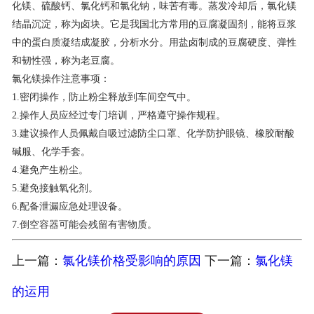
化镁、硫酸钙、氯化钙和氯化钠，味苦有毒。蒸发冷却后，氯化镁
结晶沉淀，称为卤块。它是我国北方常用的豆腐凝固剂，能将豆浆
中的蛋白质凝结成凝胶，分析水分。用盐卤制成的豆腐硬度、弹性
和韧性强，称为老豆腐。
氯化镁操作注意事项：
1.密闭操作，防止粉尘释放到车间空气中。
2.操作人员应经过专门培训，严格遵守操作规程。
3.建议操作人员佩戴自吸过滤防尘口罩、化学防护眼镜、橡胶耐酸
碱服、化学手套。
4.避免产生粉尘。
5.避免接触氧化剂。
6.配备泄漏应急处理设备。
7.倒空容器可能会残留有害物质。
上一篇：
氯化镁价格受影响的原因
下一篇：
氯化镁
的运用