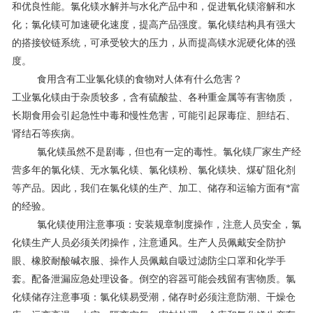
和优良性能。氯化镁水解并与水化产品中和，促进氧化镁溶解和水
联系我们
化；氯化镁可加速硬化速度，提高产品强度。氯化镁结构具有强大
的搭接铰链系统，可承受较大的压力，从而提高镁水泥硬化体的强
度。
食用含有工业氯化镁的食物对人体有什么危害？
工业氯化镁由于杂质较多，含有硫酸盐、各种重金属等有害物质，
长期食用会引起急性中毒和慢性危害，可能引起尿毒症、胆结石、
肾结石等疾病。
氯化镁虽然不是剧毒，但也有一定的毒性。氯化镁厂家生产经
营多年的氯化镁、无水氯化镁、氯化镁粉、氯化镁块、煤矿阻化剂
等产品。因此，我们在氯化镁的生产、加工、储存和运输方面有*富
的经验。
氯化镁使用注意事项：安装规章制度操作，注意人员安全，氯
化镁生产人员必须关闭操作，注意通风。生产人员佩戴安全防护
眼、橡胶耐酸碱衣服、操作人员佩戴自吸过滤防尘口罩和化学手
套。配备泄漏应急处理设备。倒空的容器可能会残留有害物质。氯
化镁储存注意事项：氯化镁易受潮，储存时必须注意防潮、干燥仓