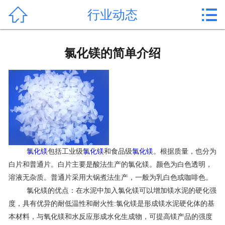


行业动态
首页

产品中心
氯化镁的简单介绍
新闻中心
公司形象
公司简介
氯化镁价格
氯化镁
包括工业级
氯化镁
和食品级
氯化镁
。根据质量，也分为
白片和普通片。白片主要是酸法生产的氯化镁。颜色为白色透明，
作用用途
溶液无杂质。普通片采用大锅煮法生产，一般为乳白色或咖啡色。
氯化镁的优点：在水泥中加入氯化镁可以增加镁水泥的硬化强
行业动态
度，具有优异的耐低温性和耐火性:氯化镁是形成镁水泥硬化体的基
常见问题
本材料，与氧化镁和水反应形成水化生成物，可提高镁产品的强度