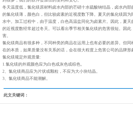
到很多，我们的软件会加倍的便利和安心。
冬天温度低，氯化镁原材料卤水内部的芒硝十水硫酸钠结晶，卤水内部
的氯化镁薄，颜色白，但比较卤素的近视度数下降。夏天的氯化镁因为
水中。加工过程中，由于温度，白色高温盐同化为卤素片。因此，夏天
的近视度数经常超过冬天。可以看出季节相关氯化镁的危害很短。因此
害。
氯化镁商品有很多种，不同种类的商品在运用上也有必要的差异。但同
在的本质，如果质量没有关系的话，会在很大程度上危害公司的品牌形
氯化镁规定外观质量:
1.氯化镁的外观颜色应为白色或灰色或棕色。
2、氯化镁商品应为片状或颗粒，不应为大小块结晶。
3、氯化镁商品不能潮解。
此文关键词：