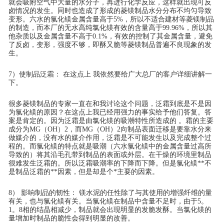
就会吸附空气中大量的水分子，再进行化学反应，这样就出现可反
卤情况的发生。同时也造成了形成的菱镁制品水分分布不均匀导致
变形。六水的氯化镁金属含量高于5%，所以不适合建材等菱镁制品
的制造，而本厂的无水高纯氯化镁有效的含量高于99.96%，所以其
他杂质以及金属含量不高于0.1%，有效的控制了其金属含量，避免
了反卤，变形，强度不够，即酥又脆等菱镁制品普遍不良现象的发
生。
7）使制品泛霜： 在这点上 我依然要给广大总厂的客户详细讲解一
下。
很多菱镁制品的专家一直在和我讨论这个问题，泛霜到底是不是因
为氯化镁的原因？在这点上我已经用强力的事实给予他们答复。答
案是肯定的。因为泛霜是由氯化镁的吸潮特性所造成的 。霜的主要
成分为MG（OH）2，而MG（OH）2向制品表面迁移是要靠水分来
做媒介的，没有水的媒介作用，泛霜是不可能发生以及完成整个过
程的。而氯化镁的特点就是吸潮（六水氯化镁中的金属含量过高所
导致的）将其沿毛孔带到制品的表面或外层。在干燥的环境里制品
很难发生泛霜的。所以泛霜吸潮率的下降而下降。但是氯化镁**不
是制品泛霜的**因素，但是却是个*主要的因素。
8） 影响制品的韧性： 镁水泥的任性除了与其使用的增强纤维的量
有关，也与氯化镁有关。当氯化镁在制品中含量不足时，由于5。
1。8相的结晶相减少，制品就会出现明显的发脆发酥。当氯化镁的
量增加时制品的脆性会得到明显的改善。