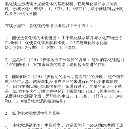
氯化镁是形成镁水泥硬化体的基础材料。它与氧化镁和水共同反
映，形成水化生成物5 。1。8或3。1。8结晶相，赋予菱镁制品强度
以及各种优良性能。
在镁水泥中，氯化镁的作用可概括以下三个方面：
1） 能促进氧化镁的水化进度： 由于氯化镁水解并与水化产物进行
中和作用，促使氧化镁溶解和水化，并*终与氧化镁水化物
MG（OH）2形成5。1。8或3。1。8结晶。
2） 提高MG（OH）2胶体溶液中分散质的含量： 这里的氯化镁起到
了溶剂的作用，对加速系统的凝结，硬化起着促进的作用
3） 能吸附MG（OH）2胶粒间的水分，提高制品的强度： 这个细节
就不给广大总厂的菱镁制品用户详细的来讲解它的化学形成原理
了。因为在我以前已经和很多的厂家讲解过了。简单的阐明一下就
是：氯化镁在这个反映过程中起到了吸附MG（OH）2周围的水分，
从而使镁水泥硬化后，尽可能的生成5。1。8相。（只有5。1。8相
和3。1。8相是镁水泥的稳定结构）
2． 氯化镁对镁水泥性能的影响
1） 使镁水泥硬化体产生高强度： 这是因为它与MGO和水共同形成