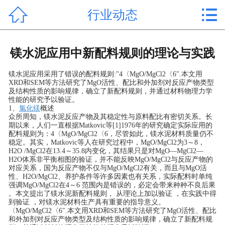


行业动态
首页

产品中心
镁水泥应用中新配料规则的理论与实践
新闻中心
镁水泥应用采用了错误的配料规则:"4〈MgO/MgCl2〈6".本文用
XRD和SEM等方法研究了MgO活性、配比和外加剂对反应产物类型
公司形象
及结构性质的影响规律，确立了新配料规则，并通过材料物理力学
性能的研究予以验证。
1、
氯化镁
概述
公司简介
众所周知，镁水泥反应产物及其稳定性与原料配比有密切关系。长
期以来，人们一直根据Matkovic等[1]1976年的研究确定实际应用的
配料规则为：4〈MgO/MgCl2〈6，尽管如此，镁水泥材料质量仍不
氯化镁价格
稳定。其实，Matkovic等人在研究过程中，MgO/MgCl2为3～8，
H2O /MgCl2在13.4～35.8内变化，其结果只是对MgO—MgCl2—
H2O体系非平衡相图的验证，并不能反映MgO/MgCl2与反应产物的
作用用途
对应关系，国为反应产物不仅与MgO/MgCl2有关，而且与MgO活
性、H2O/MgCl2、养护条件等许多因素也有关系，实际配料时单纯
强调MgO/MgCl2在4～6 范围内是错误的，必定会带来种种不良后果
行业动态
。本文提出了镁水泥新配料规则， 从理论上加以验证 ，在实践中得
到验证 ，对镁水泥材料生产具有重要的指导意义。
〈MgO/MgCl2〈6".本文用XRD和SEM等方法研究了MgO活性、配比
常见问题
和外加剂对反应产物类型及结构性质的影响规律，确立了新配料规