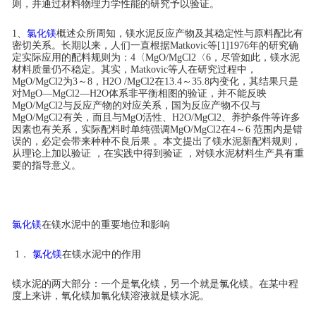
则，并通过材料物理力学性能的研究予以验证。
联系我们
1、
氯化镁
概述众所周知，镁水泥反应产物及其稳定性与原料配比有
密切关系。长期以来，人们一直根据Matkovic等[1]1976年的研究确
定实际应用的配料规则为：4〈MgO/MgCl2〈6，尽管如此，镁水泥
材料质量仍不稳定。其实，Matkovic等人在研究过程中，
MgO/MgCl2为3～8，H2O /MgCl2在13.4～35.8内变化，其结果只是
对MgO—MgCl2—H2O体系非平衡相图的验证，并不能反映
MgO/MgCl2与反应产物的对应关系，国为反应产物不仅与
MgO/MgCl2有关，而且与MgO活性、H2O/MgCl2、养护条件等许多
因素也有关系，实际配料时单纯强调MgO/MgCl2在4～6 范围内是错
误的，必定会带来种种不良后果 。本文提出了镁水泥新配料规则，
从理论上加以验证 ，在实践中得到验证 ，对镁水泥材料生产具有重
要的指导意义。
氯化镁
在镁水泥中的重要地位和影响
1．
氯化镁
在镁水泥中的作用
镁水泥的两大部分：一个是氧化镁，另一个就是氯化镁。在某中程
度上来讲，氧化镁加氯化镁溶液就是镁水泥。