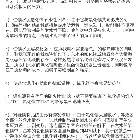
的5。1。8结晶相网状结构。该结构具有十分坚固的塔接铰链体系，
可承受极大的压力。
2） 使镁水泥硬化体耐水性下降： 由于它与氧化镁共同形成的5。
1。8结晶相的结晶触点极易被水所溶解，造成5。1。8晶相体不复存
在。因此导致制品的耐水性下降。他的这中容易被水从5。1。8相中
溶解出来的特点，给镁水泥带来了很大的负面影响。
3） 使镁水泥容易反卤： 这点我就不需要给总厂的客户详细的阐明
了。和我联系过的我都讲解过了，六水的氯化镁成相后会有大量游
离状态的氯化镁的存在。这样必然导致氯化镁过省时反卤状况的发
生。所以用无水的氯化镁降低了反卤情况的发生普遍性，同时也降
低了原材料的成本。加强了菱镁制品的强度。
4） 使镁水泥具有优良的抗低温性 ： 氯化镁本身就是防冻剂
5） 镁水泥具有优异的防火性能 这点就不需要多说了 氧化镁的熔点
2270℃。氯化镁在118℃时释放氯气迅速灭火
6） 对菱镁制品的变形有诱发作用 ： 由于氯化镁大量吸水，导致各
个部位的含水量不同，这就使制品极易因水分的不同蒸发而产生失
水应力差，加剧变形。这点需要给客户详细的讲解下：在六水的氯
化镁中，基本的氯化镁有效含量只能达到44%以下，其于的就是一
些杂质和金属含量（氯化钾和氯化钠）。当这些金属含量高于2%时