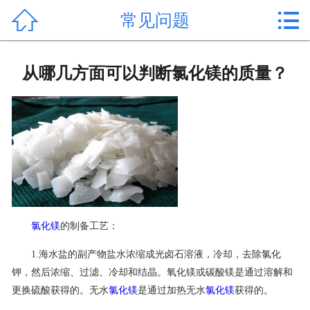


常见问题
首页

产品中心
从哪几方面可以判断氯化镁的质量？
新闻中心
公司形象
公司简介
氯化镁价格
氯化镁
的制备工艺：
作用用途
1.海水盐的副产物盐水浓缩成光卤石溶液，冷却，去除氯化
行业动态
钾，然后浓缩、过滤、冷却和结晶。氧化镁或碳酸镁是通过溶解和
更换硫酸获得的。无水
氯化镁
是通过加热无水
氯化镁
获得的。
常见问题