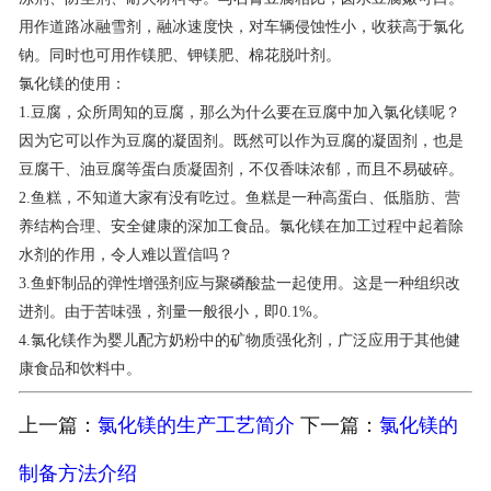
用作道路冰融雪剂，融冰速度快，对车辆侵蚀性小，收获高于氯化
钠。同时也可用作镁肥、钾镁肥、棉花脱叶剂。
氯化镁的使用：
1.豆腐，众所周知的豆腐，那么为什么要在豆腐中加入氯化镁呢？
因为它可以作为豆腐的凝固剂。既然可以作为豆腐的凝固剂，也是
豆腐干、油豆腐等蛋白质凝固剂，不仅香味浓郁，而且不易破碎。
2.鱼糕，不知道大家有没有吃过。鱼糕是一种高蛋白、低脂肪、营
养结构合理、安全健康的深加工食品。氯化镁在加工过程中起着除
水剂的作用，令人难以置信吗？
3.鱼虾制品的弹性增强剂应与聚磷酸盐一起使用。这是一种组织改
进剂。由于苦味强，剂量一般很小，即0.1%。
4.氯化镁作为婴儿配方奶粉中的矿物质强化剂，广泛应用于其他健
康食品和饮料中。
上一篇：
氯化镁的生产工艺简介
下一篇：
氯化镁的
制备方法介绍