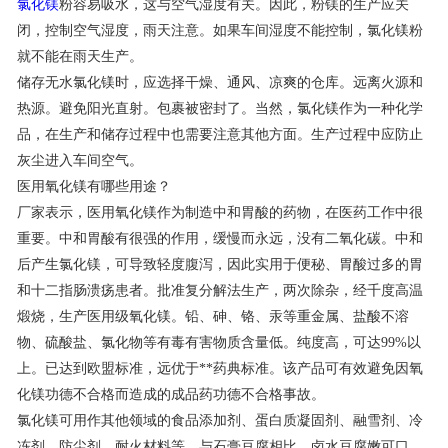
氯化镁
粉容易吸水，这与空气湿度有关。因此，粉镁的生产应关
闭，控制空气湿度，雨天注意。如果车间湿度不能控制，氯化镁粉
联系我们
就不能在雨天生产。
储存无水氯化镁时，应选择干燥、通风、凉爽的仓库。远离火源和
热源。避免阳光直射。包裹被密封了。当然，氯化镁作为一种化学
品，在生产和储存过程中也需要注意其他方面。生产过程中应防止
灰尘进入车间空气。
医用氧化镁有哪些用途？
厂家表示，医用氧化镁作为制造中和胃酸的药物，在医药工作中很
重要。中和胃酸有很强的作用，缓慢而永远，没有二氧化碳。中和
后产生氯化镁，可导致轻度腹泻，因此实用于便秘、胃酸过多的胃
和十二指肠溃疡患者。批准复分解法生产，两次除杂，经千度高温
煅烧，生产医用级氧化镁。铅、砷、铬、汞等重金属、盐酸不溶
物、硫酸盐、氯化物等有毒有害物质含量低。纯度高，可达99%以
上。已达到欧盟标准，远优于**药典标准。该产品可有效避免因氧
化镁功德不合格而造成的成品药功德不合格事故。
氯化镁可用作其他领域的食品添加剂、蛋白质凝固剂、融雪剂、冷
冻剂、防尘剂、耐火材料等。与石膏豆腐相比，卤水豆腐嫩可口。