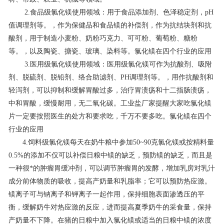
2.食品级氯化镁使用领域：用于食品添加剂、色泽稳定剂，pH
联系我们
值调理剂等。，作为保健品和食品镁的补偿剂，作为抗结块剂和抗
酸剂，用于制造小麦粉、奶粉巧克力、可可粉、葡萄粉、糖粉
等。，以及陶瓷、搪瓷、玻璃、染料等。氯化镁在四个行业的应用
3.医用级氯化镁使用领域：医用级氯化镁可作为抗酸剂、吸附
剂、脱硫剂、脱铅剂、络合助滤剂、PH调理剂等。，用作抗酸剂和
轻泻剂，可以抑制和缓解胃酸过多，治疗胃溃疡和十二指肠溃疡，
中和胃酸，缓慢耐用，无二氧化碳。工业盐厂家提醒大家吃氯化镁
片一定要按照医生的处方和要求吃，千万不要多吃。氯化镁在四个
行业的应用
4.饲料级氯化镁每天在奶牛粮中参加50~90克氯化镁或按精料量
0.5%的添加不仅可以补偿日粮中镁的缺乏，预防镁的缺乏，而且是
一种很*的肿瘤胃缓冲剂，可以调节肿瘤胃的发酵，增加乳房对乳汁
成分前体物质的吸收，提高产奶量和乳脂率；它可以预防热应激。
镁离子可与钠离子和钾离子一起作用，保持细胞表面渗透压的平
衡，缓解奶牛对热应激的反应，进而提高夏季奶牛的采食量，保持
产奶量不下降。在猪的日粮中加入氯化镁或适当的日粮中镁的浓度