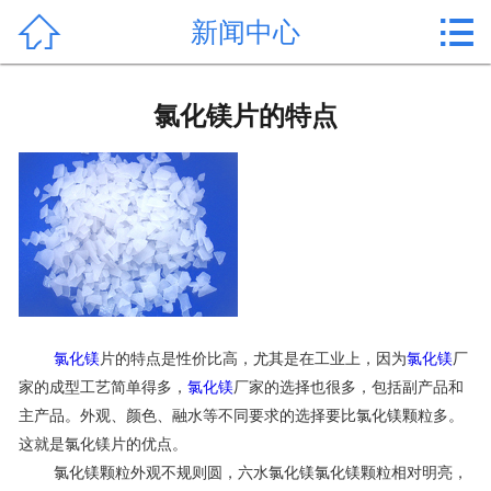


新闻中心
首页

产品中心
氯化镁片的特点
新闻中心
公司形象
公司简介
氯化镁价格
氯化镁
片的特点是性价比高，尤其是在工业上，因为
氯化镁
厂
作用用途
家的成型工艺简单得多，
氯化镁
厂家的选择也很多，包括副产品和
主产品。外观、颜色、融水等不同要求的选择要比氯化镁颗粒多。
行业动态
这就是氯化镁片的优点。
常见问题
氯化镁颗粒外观不规则圆，六水氯化镁氯化镁颗粒相对明亮，