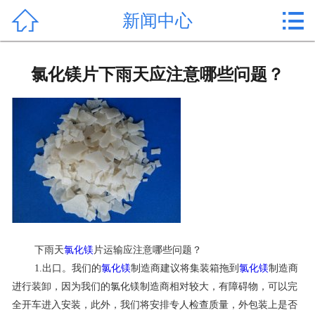


新闻中心
首页

产品中心
氯化镁片下雨天应注意哪些问题？
新闻中心
公司形象
公司简介
氯化镁价格
作用用途
下雨天
氯化镁
片运输应注意哪些问题？
行业动态
1.出口。我们的
氯化镁
制造商建议将集装箱拖到
氯化镁
制造商
进行装卸，因为我们的氯化镁制造商相对较大，有障碍物，可以完
常见问题
全开车进入安装，此外，我们将安排专人检查质量，外包装上是否