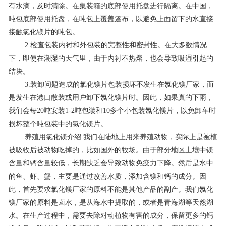
有水滴，及时清除。在集装箱的底部使用托盘进行隔离。在中国，
联系我们
吨包底部使用托盘，在吨包上覆盖篷布，以避免上面留下的水直接
接触氯化镁片的吨包。
2.检查包装内衬和外包装的完整性和密封性。在大多数情况
下，即使在潮湿的天气里，由于内衬不热熔，也会导致吸湿引起的
结块。
3.装卸问题造成的氯化镁片包装损坏不发生在氯化镁厂家，而
是发生在港口散装或用户卸下氯化镁片时。因此，如果真的下雨，
我们会每20吨安装1-2吨包装和10多个小包装氯化镁片，以免卸车时
损坏整个吨包装中的氯化镁片。
养殖用氯化镁介绍:我们在陆地上用来养殖动物，实际上是被植
被吸收后被动物吃掉的，比如国外的牧场。由于部分地区土壤中镁
含量和钙含量较低，长期缺乏会导致动物免疫力下降。然后是水中
的鱼、虾、蟹，主要是通过改善水质，添加含镁和钙的成分。因
此，首先要求氯化镁厂家的原料不能是其他产品的副产。我们氯化
镁厂家的原料是卤水，是从海水中提取的，或者是青海湖等天然湖
水。在生产过程中，需要去除对动植物有害的成分，保留更多的钙