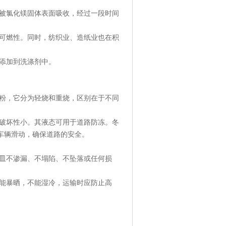
被
氯化镁
固体表面吸收，经过一段时间
可燃性。同时，纺织业、造纸业也在积
添加到洗涤剂中。
粉，它分为轻烧和重烧，区别在于不同
破坏性小。其液态可用于道路防冻。冬
车辆滑动，确保道路的安全。
皿不渗漏、不塌陷、不坠落或任何损
能暴晒，不能湿冷，运输时应防止高