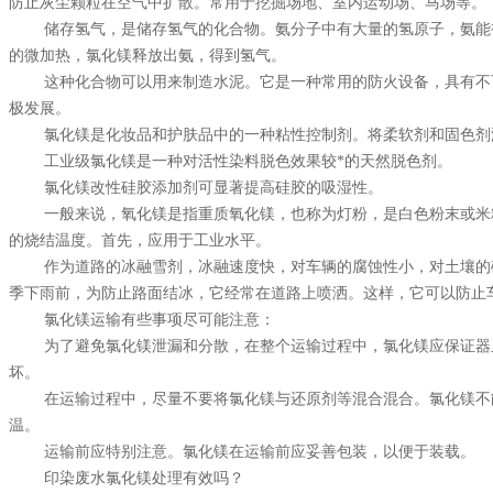
防止灰尘颗粒在空气中扩散。常用于挖掘场地、室内运动场、马场等。
储存氢气，是储存氢气的化合物。氨分子中有大量的氢原子，氨能
的微加热，
氯化镁
释放出氨，得到氢气。
这种化合物可以用来制造水泥。它是一种常用的防火设备，具有不
极发展。
氯化镁是化妆品和护肤品中的一种粘性控制剂。将柔软剂和固色剂
工业级氯化镁是一种对活性染料脱色效果较*的天然脱色剂。
氯化镁改性硅胶添加剂可显著提高硅胶的吸湿性。
一般来说，氧化镁是指重质氧化镁，也称为灯粉，是白色粉末或米
的烧结温度。首先，应用于工业水平。
作为道路的冰融雪剂，冰融速度快，对车辆的腐蚀性小，对土壤的
季下雨前，为防止路面结冰，它经常在道路上喷洒。这样，它可以防止
氯化镁运输有些事项尽可能注意：
为了避免氯化镁泄漏和分散，在整个运输过程中，氯化镁应保证器
坏。
在运输过程中，尽量不要将氯化镁与还原剂等混合混合。氯化镁不
温。
运输前应特别注意。氯化镁在运输前应妥善包装，以便于装载。
印染废水氯化镁处理有效吗？