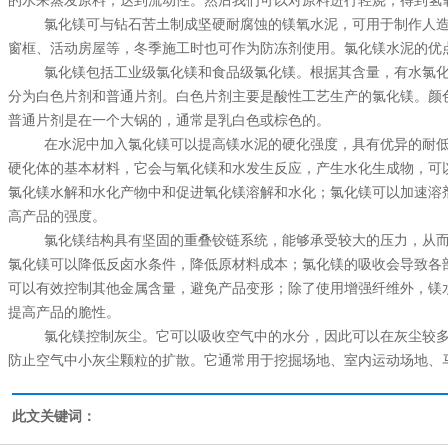
的水来蒸发原料，达到流动性。然后我们可以对原料进行轻烧，得到氢
氯化镁
可与钻石苦土制成坚硬耐腐蚀的镁氧水泥，可用于制作人
窗框、活动房屋等，冬季施工时也可作为防冻剂使用。氯化镁水泥的优
氯化镁包括工业级氯化镁和食品级氯化镁。根据其含量，有水氯化
分为白色片剂和普通片剂。白色片剂主要是酸性工艺生产的氯化镁。颜
普通片剂是在一个大锅的，通常是乳白色或棕色的。
在水泥中加入氯化镁可以提高镁水泥的硬化强度，具有优异的耐低
硬化体的基本材料，它会与氧化镁和水发生反应，产生水化生成物，可
氯化镁水解和水化产物中和促进氧化镁溶解和水化；氯化镁可以加速溶
高产品的强度。
氯化镁结构具有坚固的重叠铰链系统，能够承受较大的压力，从而
氯化镁可以降低反卤水条件，降低原材料成本；氯化镁的吸收会导致各
可以有效控制其他金属含量，避免产品变形；除了使用增强纤维外，镁
提高产品的脆性。
氯化镁控制灰尘。它可以吸收空气中的水分，因此可以在灰尘较多
防止空气中小灰尘颗粒的扩散。它通常用于挖掘场地、室内运动场地、
此文关键词：