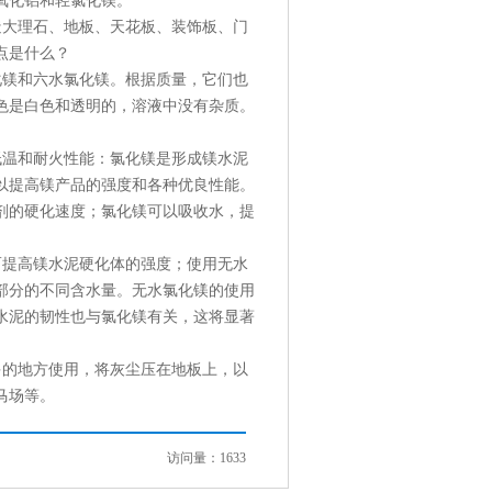
氧化铝和轻
氯化镁
。
造大理石、地板、天花板、装饰板、门
点是什么？
镁和六水氯化镁。根据质量，它们也
色是白色和透明的，溶液中没有杂质。
温和耐火性能：氯化镁是形成镁水泥
以提高镁产品的强度和各种优良性能。
剂的硬化速度；氯化镁可以吸收水，提
提高镁水泥硬化体的强度；使用无水
部分的不同含水量。无水氯化镁的使用
水泥的韧性也与氯化镁有关，这将显著
的地方使用，将灰尘压在地板上，以
马场等。
访问量：1633