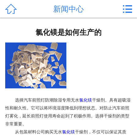


新闻中心
首页

产品中心
氯化镁是如何生产的
新闻中心
公司形象
公司简介
氯化镁价格
选择汽车前照灯防潮除湿专用无水
氯化镁
干燥剂。具有超吸湿
作用用途
性和耐久性。它可以将环境湿度降低到理想状态。对防止汽车前照
灯雾化，延长前照灯使用寿命起到了积极作用。选择干燥剂的类型
行业动态
非常重要。
常见问题
从包装材料公司购买无水
氯化镁
干燥剂，不仅可以保证其质