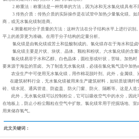
2.称重法：称重法是一种简单的方法，因为冰和无水氯化镁具有不
3.传热介质：传热介质的实际操作是在试管中加热少量氯化镁。如
商，或无水氯化镁制造商。
4.测量相对分子质量的方法：这种方法在分子结构水平上进行识别
平上的差异更为准确。在用于分子结构的定量分析。
氯化镁是由氧化镁或苦土和盐酸制成的。氯化镁存在于海水和盐卤
氯化镁主要是片状、块状、晶体、颗粒和粉状。六水氯化镁的含量约为
氯化镁易溶于水和乙醇。白色晶体，圆柱形或针状，苦味。加热时，
要来源于海盐的苦卤。为了制造无水氯化镁，必须在氯化氢气流中加热mgcl
农业生产中可使用无水氯化镁，用作棉花脱叶剂。此外，金属镁、液
在建筑材料行业，无水氯化镁被用来生产建筑材料，如轻质玻璃纤维
砖、镁水泥、通风管道、防盗盖、防火门窗、防火、隔断等。这是人造
此外，无水氯化镁可以控制粉尘，它可以吸收空气中的水分，因此可
在地板上，防止小粉尘颗粒在空气中扩散。氯化镁常用于挖掘场地、室
用来储存氢气。
此文关键词：