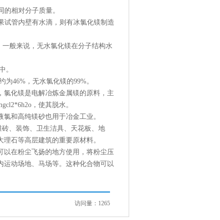
同的相对分子质量。
果试管内壁有水滴，则有冰氯化镁制造
。一般来说，无水氯化镁在分子结构水
中。
46%，无水氯化镁的99%。
氯化镁是电解冶炼金属镁的原料，主
2*6h2o，使其脱水。
氯和高纯镁砂也用于冶金工业。
砖、装饰、卫生洁具、天花板、地
大理石等高层建筑的重要原材料。
以在粉尘飞扬的地方使用，将粉尘压
内运动场地、马场等。这种化合物可以
访问量：1265