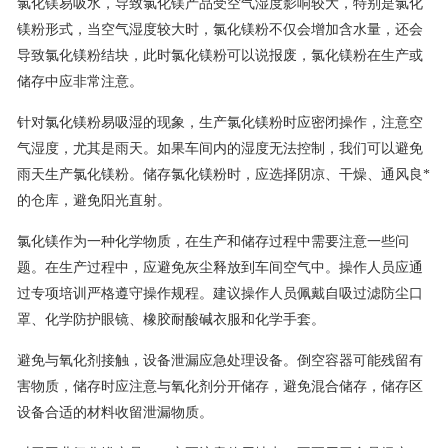
氯化镁易吸水，导致氯化镁产品受空气湿度影响较大，特别是氯化
镁粉形式，当空气湿度较大时，氯化镁粉不仅会增加含水量，还会
导致氯化镁粉结块，此时氯化镁粉可以说报废，氯化镁粉在生产或
储存中应非常注意。
针对氯化镁粉易吸湿的现象，生产氯化镁粉时应密闭操作，注意空
气湿度，尤其是雨天。如果车间内的湿度无法控制，我们可以避免
雨天生产氯化镁粉。储存氯化镁粉时，应选择阴凉、干燥、通风良*
的仓库，避免阳光直射。
氯化镁作为一种化学物质，在生产和储存过程中需要注意一些问
题。在生产过程中，应避免灰尘释放到车间空气中。操作人员应通
过专项培训严格遵守操作规程。建议操作人员佩戴自吸过滤防尘口
罩、化学防护眼镜、橡胶耐酸碱衣服和化学手套。
避免与氧化剂接触，设备泄漏应急处理设备。倒空容器可能残留有
害物质，储存时应注意与氧化剂分开储存，避免混合储存，储存区
设备合适的材料收留泄漏物质。