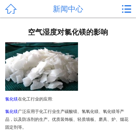


新闻中心
首页

产品中心
空气湿度对氯化镁的影响
新闻中心
公司形象
公司简介
氯化镁价格
氯化镁
在化工行业的应用:
作用用途
氯化镁
广泛应用于化工行业生产碳酸镁、氢氧化镁、氧化镁等产
行业动态
品，以及防冻剂的生产。优质装饰板、轻质墙板、磨具、炉、烟花
固定剂等。
常见问题