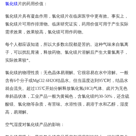
氯化镁
片的药用价值：
联系我们
氯化镁片具有凝血作用，氯化镁片在临床医学中更有效。事实上，
氯化镁片可用作排泄物。临床研究证实，药用价值可用于产生实际
需求效果，效果较高，氯化镁可用作药物。
每个人都应该知道，所以大多数出院都是苦的。这种气味来自氯离
子，可以扰乱胃液，释放药物。氯化镁片溶解后产生大量氯离子，
实际效果较*。
氯化镁的物理性质：无色晶体易潮解。它很容易在水中溶解。一般
含有6个分子或MgCl2.6H2O结晶水。但当温度达到95℃时，结晶水
就会流失。超过135℃开始分解释放氯化氢(HCl)气体、卤片为无色
单斜晶状体，工业产品一般为黄褐色，含氯化镁约30-50%，还含硫
酸镁、氯化物等杂质，有苦味。水溶性强，易溶于水和乙醇，湿度
高，易潮解。
空气湿度对氯化镁产品的影响：