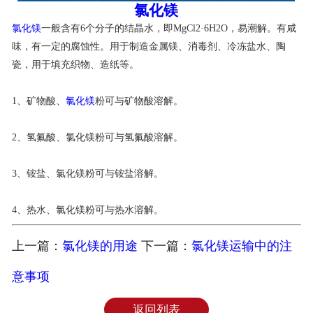
氯化镁
联系我们
氯化镁
一般含有6个分子的结晶水，即MgCl2·6H2O，易潮解。有咸
味，有一定的腐蚀性。用于制造金属镁、消毒剂、冷冻盐水、陶
瓷，用于填充织物、造纸等。
1、矿物酸、
氯化镁
粉可与矿物酸溶解。
2、氢氟酸、氯化镁粉可与氢氟酸溶解。
3、铵盐、氯化镁粉可与铵盐溶解。
4、热水、氯化镁粉可与热水溶解。
上一篇：
氯化镁的用途
下一篇：
氯化镁运输中的注
意事项
返回列表