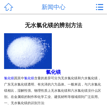


新闻中心
首页

产品中心
无水氯化镁的辨别方法
新闻中心
公司形象
公司简介
氯化镁价格
氯化镁
氯化镁
因其中
氯化镁
含量的差异可分为无水氯化镁和六水氯化镁，
作用用途
广东无水氯化镁透明、有光泽的六方晶体。一般来说，与六水氯化
镁相比，湿解性强。物理性质上无水氯化镁和六水氯化镁没什么区
行业动态
别。在金属镁的制作和化学工业、建筑材料等领域得到广泛应用。
常见问题
一、无水氯化镁的识别方法: