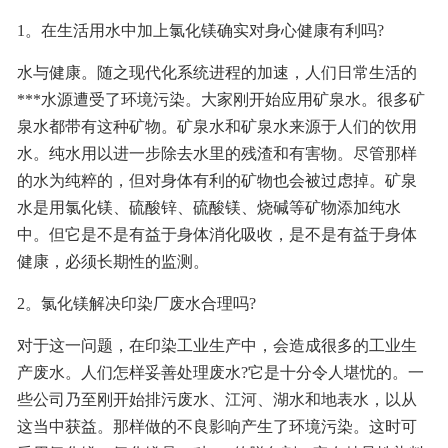
1。在生活用水中加上氯化镁确实对身心健康有利吗?
联系我们
水与健康。随之现代化系统进程的加速，人们日常生活的
***水源遭受了环境污染。大家刚开始应用矿泉水。很多矿
泉水都带有这种矿物。矿泉水和矿泉水来源于人们的饮用
水。纯水用以进一步除去水里的残渣和有害物。尽管那样
的水为纯粹的，但对身体有利的矿物也会被过虑掉。矿泉
水是用氯化镁、硫酸锌、硫酸镁、烧碱等矿物添加纯水
中。但它是不是有益于身体消化吸收，是不是有益于身体
健康，必须长期性的监测。
2。氯化镁解决印染厂废水合理吗?
对于这一问题，在印染工业生产中，会造成很多的工业生
产废水。人们怎样妥善处理废水?它是十分令人堪忧的。一
些公司乃至刚开始排污废水、江河、湖水和地表水，以从
这当中获益。那样做的不良影响产生了环境污染。这时可