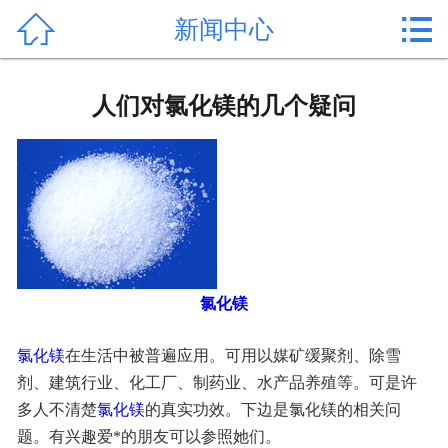


新闻中心
首页

产品中心
人们对氯化镁的几个疑问
新闻中心
公司形象
公司简介
氯化镁价格
氯化镁
作用用途
氯化镁
在生活中被普遍应用。可用以媒矿缓聚剂、除雪
行业动态
剂、建筑行业、化工厂、制药业、水产品养殖等。可是许
多人不清楚
氯化镁
的真实功效。下边是氯化镁的相关问
常见问题
题。有兴趣爱*的朋友可以参照她们。