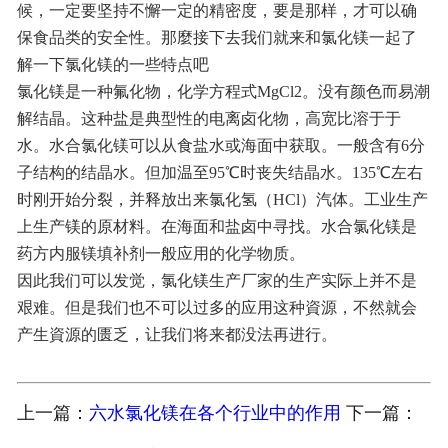
候，一定要坚持不懈一定的精密度，要是那样，才可以确
保食品类的安全性。那麼接下去我们就来和氯化镁一起了
解一下氯化镁的一些特点吧
氯化镁是一种氟化物，化学方程式MgCl2。没有颜色而易潮
解结晶。这种盐是典型性的电离卤化物，高宽比溶于于
水。水合氯化镁可以从食盐水或海面中获取。一般含有6分
子结构的结晶水。但加温至95℃时丧失结晶水。135℃左右
时刚开始分裂，并释放出来氯化氢（HCl）汽体。工业生产
上生产镁的原材料。在海面和盐卤中寻找。水合氯化镁是
药方内服镁填补剂一般应用的化学物质。
因此我们可以发觉，氯化镁生产厂家的生产实际上并不是
艰难。但是我们也不可以过多的应用这种資源，不然就会
产生資源的匮乏，让我们将来都没法再进行。
上一篇：
六水氯化镁在各个行业中的作用
下一篇：