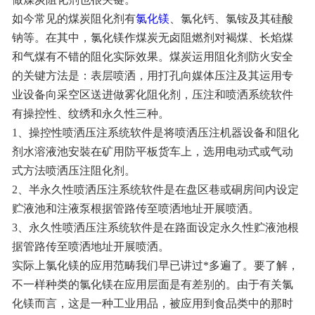
如今常见的煤炭阻化剂有
氯化镁
、氯化钙、氯铵及其硅酸
联系我们
钠等。在其中，氯化镁作煤炭无卤阻燃剂对褐煤、长焰煤
和气煤有不错的阻化实际效果。煤炭运用阻化剂防火安全
的关键方法是：表层喷洒，用打孔向媒体压注及其运用专
业设备向采空区送进做雾化阻化剂，压注和喷洒系统软件
有操控性、纹绣和永久性三种。
1、操控性喷洒压注系统软件是将喷洒压注机器设备和阻化
剂水溶液池安裝在矿用防平板货车上，选用电动式或气动
式方法喷洒压注阻化剂。
2、半永久性喷洒压注系统软件是在盘区巷或硐房间内设定
贮液池和注液泵根据管路传至喷洒地址开展喷洒。
3、永久性喷洒压注系统软件是在路面设定永久性贮液池根
据管路传至喷洒地址开展喷洒。
实际上氯化镁的应用范畴我们早已讲过*多遍了。要了解，
不一样种类的氯化镁在应用层面是有差别的。由于有关氯
化镁而言，这是一种工业用品，被应用到食品类中的那时