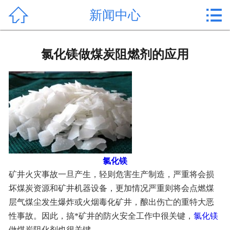


新闻中心
首页

产品中心
氯化镁做煤炭阻燃剂的应用
新闻中心
公司形象
公司简介
氯化镁价格
氯化镁
作用用途
矿井火灾事故一旦产生，轻则危害生产制造，严重将会损
坏煤炭资源和矿井机器设备，更加情况严重则将会点燃煤
行业动态
层气煤尘发生爆炸或火烟毒化矿井，酿出伤亡的重特大恶
性事故。因此，搞*矿井的防火安全工作中很关键，
氯化镁
常见问题
做煤炭阻化剂也很关键。