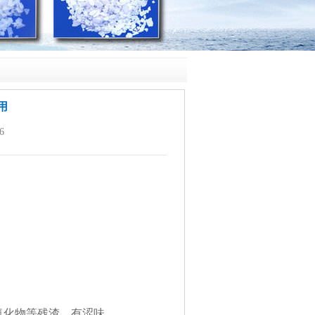
用
6
、氟化物等残渣，有涩味。