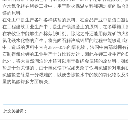
六水氯化镁在钢铁工业中，用于耐火保温材料和砌炉壁的黏合
镁的原料。
在化工中是生产各种各样镁盐的原料。在食品产业中是蛋白凝
在工程建筑工业生产中，是生产镁混凝土的原料，在冬季施工
在农牧业中能够生产棉絮脱叶剂。除此之外还能用做媒矿防火
氯化镁水化物的产生，将光卤石解决成钾肥的过程中能够造成
中，造成的废料中带有28%~35%的氯化镁，法国中南部就拥
石制得氯化钾的工业生产十分比较发达，因此在钾工业生产的
此外，将大自然湖泊盐水还可以用于提练金属镁的原材料，确
盐是十分关键的，由于氯化镁中假如夹杂了铁与硫酸盐对电解
硫酸盐去除是十分艰难的，以便去除盐水中的铁的氧化物以及
量的氯酸钾多方面解决。
此文关键词：