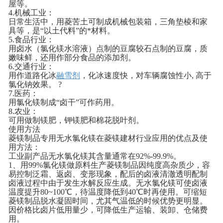
屋等。
4.机械工业：
日常生活中，用菱苦土可制成机械包装箱，三角垫棱和家
具等，是“以土代料”的*材料。
5.食品行业：
用卤水（氯化镁水溶液）点制的豆腐较石点制的豆腐，质
嫩味鲜，还用作部分食品的添加剂。
6.交通行业：
用作道路化冰
融雪剂
，化冰速度快，对车辆腐蚀性小, 高于
氯化钠效果。 ?
7.医药：
用氯化镁制成“卤干”可作药用。
8.农业：
可用做制镁肥，钾镁肥和棉花脱叶剂。
使用方法
菱镁制品专用无水氯化镁在菱镁建材行业应用的优点及使
用方法：
工业副产品无水氯化镁其含量通常在92%-99.9%。
1、用99%氯化镁做原料生产菱镁制品因纯度高杂质少，容
易控制泛霜、返卤、变形现象，配后的卤液清澈透明配制
卤液过程中由于发生水解反应生成。无水氯化镁可使卤液
温度提升80~100℃，待温度降低到40℃时再使用。可缩短
菱镁制品脱水凝固时间，尤其气温低的时候优势更明显。
因价格比卤片低用量少，可降低生产运输、装卸、仓储费
用。