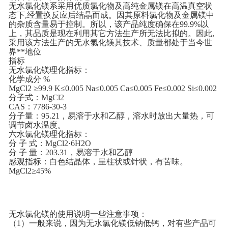
无水氯化镁系采用优质氯化物及高纯金属镁在高温真空状
态下,经置换反应后结晶而成。因其原料氯化物及金属镁中
的杂质含量易于控制。所以，该产品纯度确保在99.9%以
上，其品质是现在利用其它方法生产所无法比拟的。因此,
采用该方法生产的无水氯化镁其技术、质量都处于当今世
界**地位
指标
无水氯化镁理化指标：
化学成分 %
MgCl2 ≥99.9 K≤0.005 Na≤0.005 Ca≤0.005 Fe≤0.002 Si≤0.002
分子式：MgCl2
CAS：7786-30-3
分子量：95.21，易溶于水和乙醇，溶水时放出大量热，可
调节卤水温度。
六水氯化镁理化指标：
分 子 式：MgCl2·6H2O
分 子 量：203.31，易溶于水和乙醇
感观指标：白色结晶体，呈柱状或针状，有苦味。
MgCl2≥45%
无水氯化镁的使用说明一些注意事项：
（1）一般来说，因为无水氯化镁低钠低钙，对有些产品可