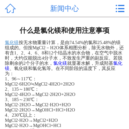


新闻中心
首页

产品中心
什么是氯化镁和使用注意事项
新闻中心
氯化镁
按无水物重量计算，是由74.54%的氯和25.48%的镁
组成的。但按MgCl2－H2O体系相图分析，除无水物外，还
公司形象
有含1、2、4、6、8和12个结晶水的水合物，在空气中脱水
时，大约仅能脱出4分子水，不致发生严重的副反应。若脱
除剩余的2个分子的水，
氯化镁
就显著水解，升成羟基
氯化
公司简介
镁
、氧化镁和氯化氢等。在不同阶段的温度下，其反应
为：
1、96～117℃：
氯化镁价格
MgCl2·6H2O≒MgCl2·4H2O+2H2O
2、135～180℃：
MgCl2·4H2O→MgCl2·2H2O+2H2O
作用用途
3、185～230℃：
MgCl2·2H2O→MgCl2·H2O+H2O
行业动态
MgCl2·2H2O→MgOHCl+HCl+H2O
4、230℃以上：
MgCl2·H2O→MgCl2+H2O
常见问题
MgCl2·H2O→MgOHCl+HCl