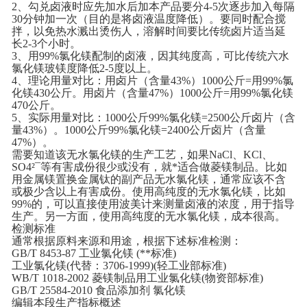
2、勾兑卤液时应先加水后加本产品要分4-5次逐步加入每隔
30分钟加一次（目的是将卤液温度降低）。要同时配合搅
拌，以免热水溅出烫伤人，溶解时间要比传统卤片适当延
长2-3个小时。
3、用99%氯化镁配制的卤液，因其纯度高，可比传统六水
氯化镁玻镁度降低2-5度以上。
4、理论用量对比：用卤片（含量43%）1000公斤=用99%氯
化镁430公斤。用卤片（含量47%）1000公斤=用99%氯化镁
470公斤。
5、实际用量对比：1000公斤99%氯化镁=2500公斤卤片（含
量43%）。1000公斤99%氯化镁=2400公斤卤片（含量
47%）。
需要知道该无水氯化镁的生产工艺，如果NaCl、KCl、
SO4²¯等有害成份很少或没有，就*适合做菱镁制品。比如
用金属镁置换金属钛的副产品无水氯化镁，通常应该不含
或极少含以上有害成份。使用高纯度的无水氯化镁，比如
99%的，可以直接使用波美计来测量卤液的浓度，用于指导
生产。另一方面，使用高纯度的无水氯化镁，成本很高。
检测标准
通常根据原料来源和用途，根据下述标准检测：
GB/T 8453-87 工业氯化镁 (**标准)
工业氯化镁(代替：3706-1999)(轻工业部标准)
WB/T 1018-2002 菱镁制品用工业氯化镁(物资部标准)
GB/T 25584-2010 食品添加剂 氯化镁
编辑本段生产指标概述