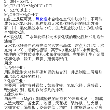
5、304～554℃：
MgCl2+H2O≒MgOHCl+HCl
联系我们
6、527℃以上：
MgOHCl≒MgO+HCl
由以上反应可见，
氯化镁
水合物在空气中脱水时，不可能
成为无水氯化镁。现在制取无水氯化镁采用的脱水方法
有：⑴、氯化氢脱水法；⑵、生成复盐脱水法；⑶生成络
合物脱水法。
6水氯化镁、二水氯化镁和无水氯化镁的理化性质和用途分
述如下：
无水氯化镁是白色有光泽的六方形晶体，熔点为714℃，沸
点为1412℃，潮解性极强，高于6水氯化镁和2水氯化镁。
物理的化学性质基本和6水氯化镁相同。主要用于生产金属
镁和化学、轻工、煤炭、建筑等部门。
用途
1.冶金行业：
用以制造耐火材料和砌炉臂的粘合剂，并是制造二号熔剂
和冶炼金属镁的原料。
2.化学工业：
主要用于制作各种镁盐，如氧化镁、氢氧化镁，碳酸镁，
鞭炮固引剂，也用作防冻剂的原料。
3.建筑材料：
与菱苦土（MgO）制成坚硬的耐腐蚀的镁氧水泥，可制成
人造大理石，苦土瓦，地板，天花板，装饰板，防火板，
大棚支架，隔墙板，菱镁井盖，浴缸，门窗框以及活动房